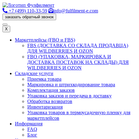
+7 (499) 110-33-59
info@fulfilment-e.com
заказать обратный звонок
X
Маркетплейсы (FBO и FBS)
FBS (ДОСТАВКА СО СКЛАДА ПРОДАВЦА)
ДЛЯ WILDBERRIES И OZON
FBO (УПАКОВКА, МАРКИРОВКА И
ДОСТАВКА ПОСТАВОК НА СКЛАДЫ) ДЛЯ
WILDBERRIES И OZON
Cкладские услуги
Приемка товара
Маркировка и штрихкодирование товара
Комплектация заказов
Упаковка заказов и передача в доставку
Обработка возвратов
Инвентаризация
Упаковка товаров в термоусадочную пленку для
маркетплейсов
Информация
FAQ
Блог