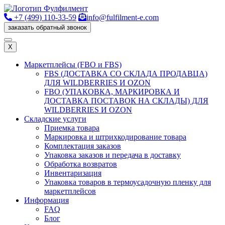
+7 (499) 110-33-59
info@fulfilment-e.com
заказать обратный звонок
X
Маркетплейсы (FBO и FBS)
FBS (ДОСТАВКА СО СКЛАДА ПРОДАВЦА)
ДЛЯ WILDBERRIES И OZON
FBO (УПАКОВКА, МАРКИРОВКА И
ДОСТАВКА ПОСТАВОК НА СКЛАДЫ) ДЛЯ
WILDBERRIES И OZON
Cкладские услуги
Приемка товара
Маркировка и штрихкодирование товара
Комплектация заказов
Упаковка заказов и передача в доставку
Обработка возвратов
Инвентаризация
Упаковка товаров в термоусадочную пленку для
маркетплейсов
Информация
FAQ
Блог